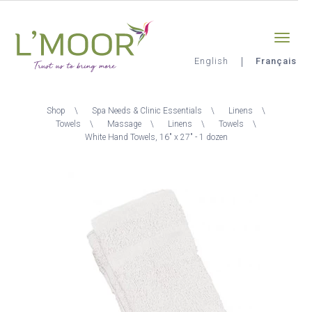
Aller
Sign-in
0
au
contenu
principal
English
Français
L'Moor
Fil
Shop
Spa Needs & Clinic Essentials
Linens
d'Ariane
Towels
Massage
Linens
Towels
White Hand Towels, 16" x 27" - 1 dozen