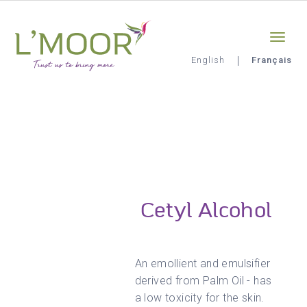
Aller
Sign-in
0
au
contenu
principal
English
Français
L'Moor
Cetyl Alcohol
An emollient and emulsifier
derived from Palm Oil - has
a low toxicity for the skin.