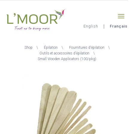
Aller
Sign-in
0
au
contenu
principal
English
Français
L'Moor
Fil
Shop
Épilation
Fournitures d'épilation
d'Ariane
Outils et accessoires d'épilation
Small Wooden Applicators (100/pkg)